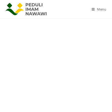
Menu
Setan Menakut-Nakuti
Dengan Kemiskinan
Allah
Tabaaraka wa Ta'ala
berfirman :
“Setan menjanjikan (menakut-nakuti) kamu
dengan kemiskinan dan menyuruh kamu berbuat
kejahatan (kikir) ; sedang Allah menjanjikan
untukmu ampunan daripadaNya dan karunia.
Dan Allah Mahaluas (karuniaNya) lagi Maha