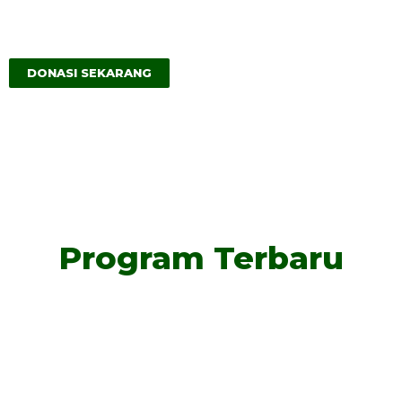
Mengetahui”
-
QS. Al-Baqarah: 268
DONASI SEKARANG
Program Terbaru