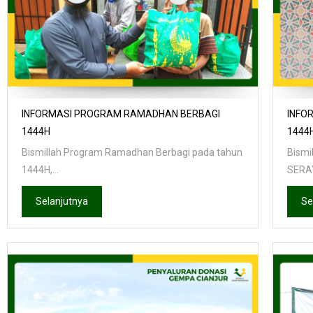
INFORMASI PROGRAM RAMADHAN BERBAGI
INFO
1444H
1444
Bismillah Program Ramadhan Berbagi pada tahun
Bismi
1444H,...
SERAY
Selanjutnya
Se