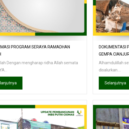
RMASI PROGRAM SERAYA RAMADHAN
DOKUMENTASI P
H
GEMPA CIANJU
llah Dengan mengharap ridha Allah semata
Alhamdulillah se
A...
disalurkan....
lanjutnya
Selanjutnya