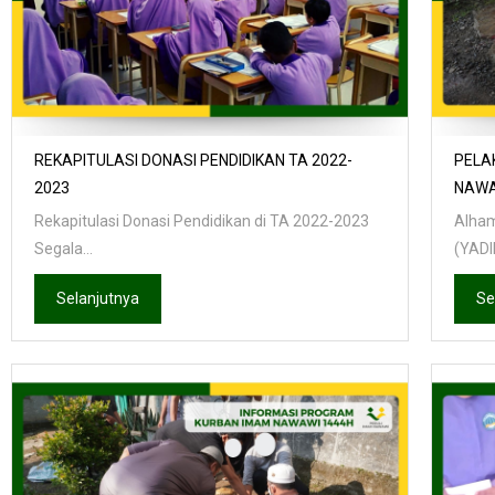
REKAPITULASI DONASI PENDIDIKAN TA 2022-
PELA
2023
NAWA
Rekapitulasi Donasi Pendidikan di TA 2022-2023
Alham
Segala...
(YADIN
Selanjutnya
Se