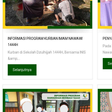
INFORMASI PROGRAM KURBAN IMAM NAWAWI
PENY
1444H
Pada 
Kurban di Sekolah Dzulhijjah 1444H, Bersama INIS
Nawaw
&amp;...
Se
Selanjutnya