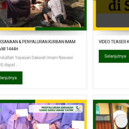
KSANAAN & PENYALURAN KURBAN IMAM
VIDEO TEASER 
WI 1444H
Selanjutnya
dulillah Yayasan Dakwah Imam Nawawi
) dapat...
lanjutnya