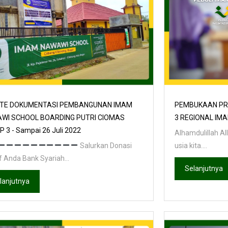
TE DOKUMENTASI PEMBANGUNAN IMAM
PEMBUKAAN PR
WI SCHOOL BOARDING PUTRI CIOMAS
3 REGIONAL IM
 3 - Sampai 26 Juli 2022
Alhamdulillah Allah&nbsp;ﷻ 
Salurkan Donasi
usia kita....
 Anda Bank Syariah...
Selanjutnya
lanjutnya