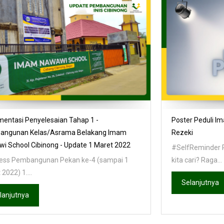
entasi Penyelesaian Tahap 1 -
Poster Peduli 
angunan Kelas/Asrama Belakang Imam
Rezeki
i School Cibinong - Update 1 Maret 2022
#SelfReminder 
ess Pembangunan Pekan ke-4 (sampai 1
kita cari? Raga...
2022) 1....
Selanjutnya
lanjutnya