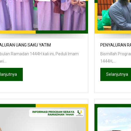
ALURAN UANG SAKU YATIM
PENYALURAN R
bulan Ramadan 1444H kali ini, Peduli Imam
Bismillah Prog
i...
1444H,...
lanjutnya
Selanjutnya